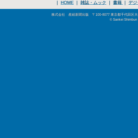
｜
HOME
｜
雑誌・ムック
｜
書籍
｜
デジ
株式会社 産経新聞出版 〒100-8077 東京都千代田区大手町1-
© Sankei Shimbun S