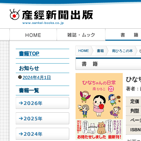
HOME
書籍
南ひろこの本
書籍TOP
お知らせ
2024年4月1日
ひな
著者：
書籍一覧
定価
判型
ペー
ISBN