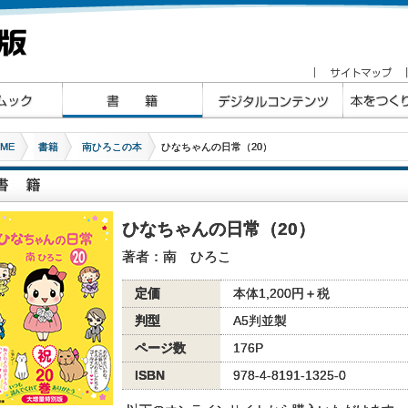
ME
書籍
南ひろこの本
ひなちゃんの日常（20）
ひなちゃんの日常（20）
著者：南 ひろこ
定価
本体1,200円＋税
判型
A5判並製
ページ数
176P
ISBN
978-4-8191-1325-0