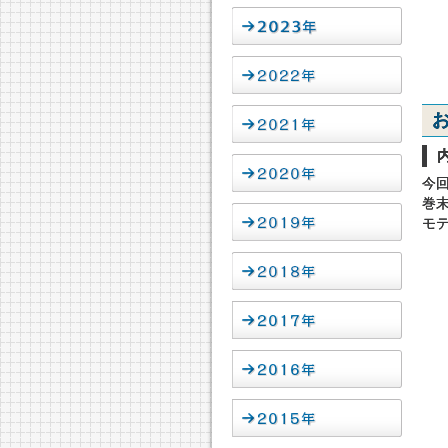
今回
巻
モ