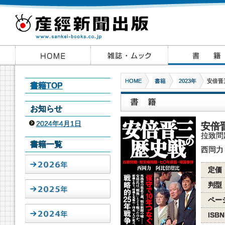
HOME
書籍
2023年
安倍晋
書籍TOP
お知らせ
2024年4月1日
安倍
拉致問
書籍一覧
西岡力
定価
判型
ペー
ISBN