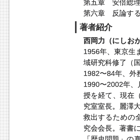
第五章 安倍総
第六章 反論す
著者紹介
西岡力（にしお
1956年、東京
域研究科修了（
1982〜84年
1990〜200
授を経て、現在
究室室長。麗澤
救出するための
究会会長。著書
「歴史問題」の真