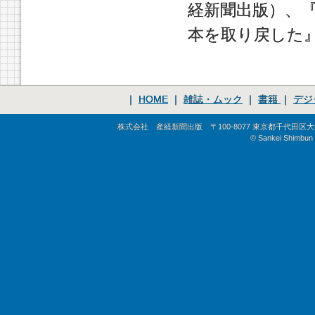
経新聞出版）、
本を取り戻した
｜
HOME
｜
雑誌・ムック
｜
書籍
｜
デジ
株式会社 産経新聞出版 〒100-8077 東京都千代田区大手町1-
© Sankei Shimbun S