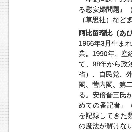
る慰安婦問題』
（草思社）など
阿比留瑠比（あ
1966年3月生
業。1990年、
て、98年から政
省）、自民党、
閣、菅内閣、第
る。安倍晋三氏が
めての番記者」
を記録してきた
の魔法が解けな