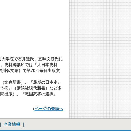
同大学院で石井進氏、五味文彦氏に
）。史料編纂所では『大日本史料
吉川弘文館）で第70回毎日出版文
』（文春新書）、『最期の日本史』
いう病』（講談社現代新書）など多
新聞出版）、『戦国武将の選択』
↑
ページの先頭へ
｜
企業情報
｜