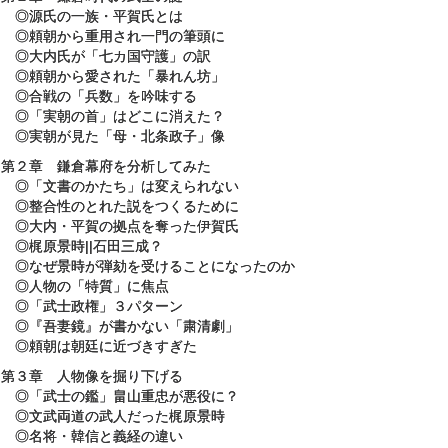
◎源氏の一族・平賀氏とは
◎頼朝から重用され一門の筆頭に
◎大内氏が「七カ国守護」の訳
◎頼朝から愛された「暴れん坊」
◎合戦の「兵数」を吟味する
◎「実朝の首」はどこに消えた？
◎実朝が見た「母・北条政子」像
第２章 鎌倉幕府を分析してみた
◎「文書のかたち」は変えられない
◎整合性のとれた説をつくるために
◎大内・平賀の拠点を奪った伊賀氏
◎梶原景時||石田三成？
◎なぜ景時が弾劾を受けることになったのか
◎人物の「特質」に焦点
◎「武士政権」３パターン
◎『吾妻鏡』が書かない「粛清劇」
◎頼朝は朝廷に近づきすぎた
第３章 人物像を掘り下げる
◎「武士の鑑」畠山重忠が悪役に？
◎文武両道の武人だった梶原景時
◎名将・韓信と義経の違い