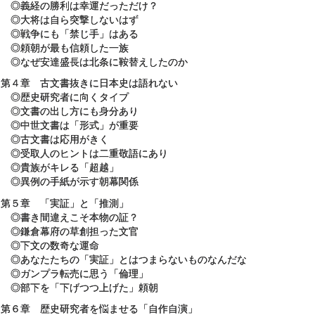
◎義経の勝利は幸運だっただけ？
◎大将は自ら突撃しないはず
◎戦争にも「禁じ手」はある
◎頼朝が最も信頼した一族
◎なぜ安達盛長は北条に鞍替えしたのか
第４章 古文書抜きに日本史は語れない
◎歴史研究者に向くタイプ
◎文書の出し方にも身分あり
◎中世文書は「形式」が重要
◎古文書は応用がきく
◎受取人のヒントは二重敬語にあり
◎貴族がキレる「超越」
◎異例の手紙が示す朝幕関係
第５章 「実証」と「推測」
◎書き間違えこそ本物の証？
◎鎌倉幕府の草創担った文官
◎下文の数奇な運命
◎あなたたちの「実証」とはつまらないものなんだな
◎ガンプラ転売に思う「倫理」
◎部下を「下げつつ上げた」頼朝
第６章 歴史研究者を悩ませる「自作自演」