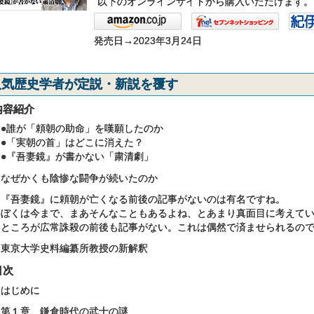
以下のオンラインサイトから購入いただけます。
発売日→2023年3月24日
人気歴史学者が定説・新説を覆す
内容紹介
●誰が「頼朝の助命」を嘆願したのか
●「実朝の首」はどこに消えた？
●『吾妻鏡』が書かない「粛清劇」
なぜかくも陰惨な闘争が続いたのか
『吾妻鏡』に頼朝が亡くなる前後の記事がないのは有名ですね。
ぼくは今まで、まあそんなこともあるよね、とあまり真面目に考えて
ところが広常誅殺の前後も記事がない。これは偶然で済ませられるの
東京大学史料編纂所教授の新解釈
目次
はじめに
第１章 鎌倉時代の武士の謎