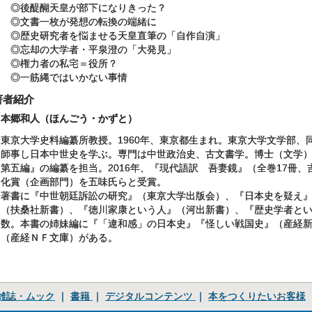
◎後醍醐天皇が部下になりきった？
◎文書一枚が発想の転換の端緒に
◎歴史研究者を悩ませる天皇直筆の「自作自演」
◎忘却の大学者・平泉澄の「大発見」
◎権力者の私宅＝役所？
◎一筋縄ではいかない事情
著者紹介
本郷和人（ほんごう・かずと）
東京大学史料編纂所教授。1960年、東京都生まれ。東京大学文学部、
師事し日本中世史を学ぶ。専門は中世政治史、古文書学。博士（文学
第五編』の編纂を担当。2016年、『現代語訳 吾妻鏡』（全巻17冊、
化賞（企画部門）を五味氏らと受賞。
著書に『中世朝廷訴訟の研究』（東京大学出版会）、『日本史を疑え
（扶桑社新書）、『徳川家康という人』（河出新書）、『歴史学者と
数。本書の姉妹編に『「違和感」の日本史』『怪しい戦国史』（産経
（産経ＮＦ文庫）がある。
雑誌・ムック
｜
書籍
｜
デジタルコンテンツ
｜
本をつくりたいお客様