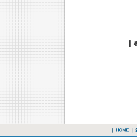
｜
HOME
｜