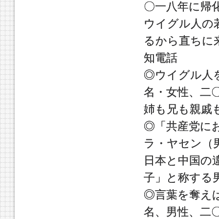
〇一八年に帰
ウイグル人の
るから直ちに
知電話
◎ウイグル人
名・女性、二
姉も兄も親戚
◎「共産党に
ラ・ヤセン（
日本と中国の
子」と称する
◎言葉を奪え
名、男性、二