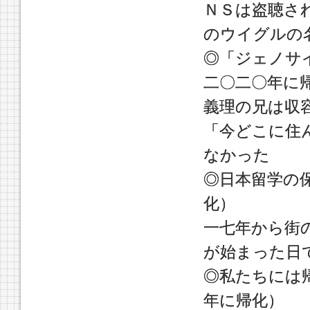
ＮＳは盗聴さ
のウイグルの
◎「ジェノサ
二〇二〇年に
義理の兄は収
「今どこに住
なかった
◎日本留学の
化）
一七年から街
が始まった日
◎私たちには
年に帰化）