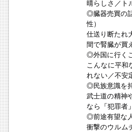
晴らしさ／ト
◎臓器売買の
性）
仕送り断たれ
間で腎臓が買
◎外国に行く
こんなに平和
れない／不安
◎民族意識を
武士道の精神
なら「犯罪者
◎前途有望な
衝撃のウルム