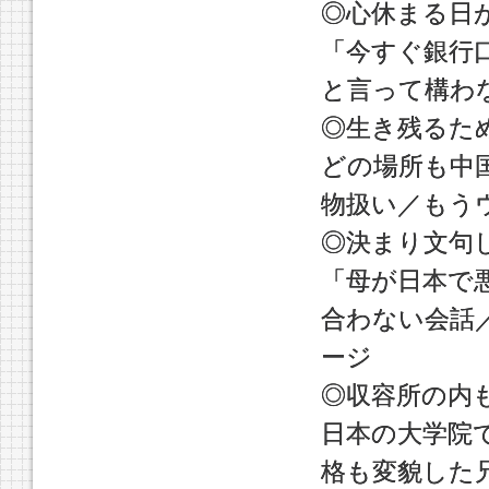
◎心休まる日
「今すぐ銀行
と言って構わ
◎生き残るた
どの場所も中
物扱い／もう
◎決まり文句
「母が日本で
合わない会話
ージ
◎収容所の内
日本の大学院
格も変貌した