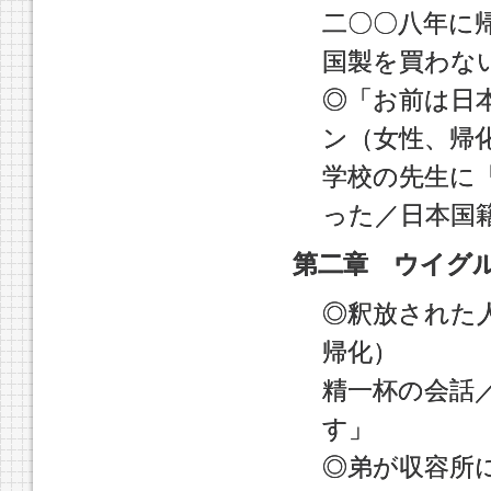
二〇〇八年に
国製を買わな
◎「お前は日
ン（女性、帰
学校の先生に
った／日本国
第二章 ウイグ
◎釈放された
帰化）
精一杯の会話
す」
◎弟が収容所