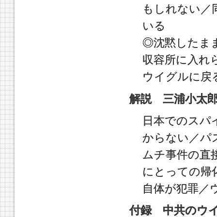
もしれない／
いる
◎沈黙したま
収容所に入れ
ウイグルに戻
解説 三浦小太
日本でのスパ
からない／パ
ムチ事件の直
にとっての帰
自体が犯罪／
付録 中共のウ