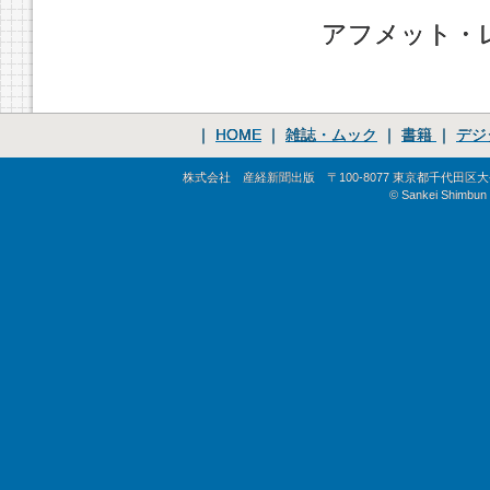
アフメット・
｜
HOME
｜
雑誌・ムック
｜
書籍
｜
デジ
株式会社 産経新聞出版 〒100-8077 東京都千代田区大手町1-
© Sankei Shimbun S