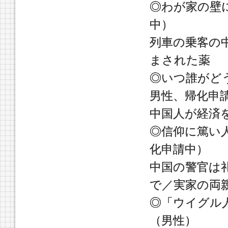
◎わが家の壁
中）
列車の乗客の
まされた薬
◎いつ誰がど
男性、帰化申
中国人が経済
◎信仰に篤い
化申請中）
中国の警官は
で／実家の両
◎「ウイグル
（男性）