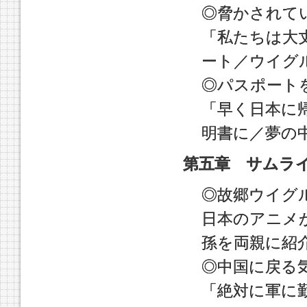
◎脅かされて
「私たちは大
ート／ウイグ
◎パスポート
「早く日本に
明書に／夢の
第五章 サムラ
◎故郷ウイグ
日本のアニメ
孫を両親に紹
◎中国に戻る
「絶対に軍に