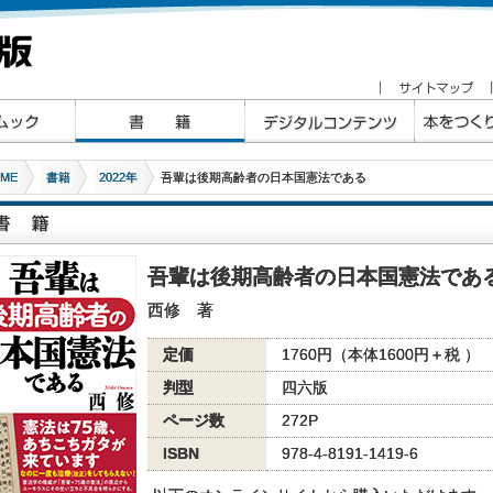
ME
書籍
2022年
吾輩は後期高齢者の日本国憲法である
吾輩は後期高齢者の日本国憲法であ
西修 著
定価
1760円（本体1600円＋税 ）
判型
四六版
ページ数
272P
ISBN
978-4-8191-1419-6