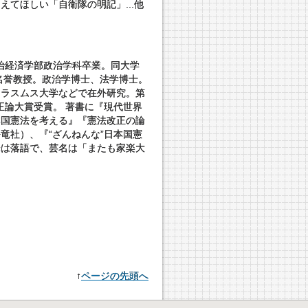
てほしい「自衛隊の明記」...他
政治経済学部政治学科卒業。同大学
名誉教授。政治学博士、法学博士。
エラスムス大学などで在外研究。第
正論大賞受賞。 著書に『現代世界
本国憲法を考える』『憲法改正の論
竜社）、『“ざんねんな”日本国憲
味は落語で、芸名は「またも家楽大
↑
ページの先頭へ