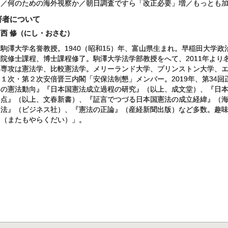
／何のための海外視察か／朝日調査ですら「改正必要」増／もっとも加え
著者について
西 修（にし・おさむ）
駒澤大学名誉教授。1940（昭和15）年、富山県生まれ。早稲田大学
院修士課程、博士課程修了。駒澤大学法学部教授をへて、2011年より
専攻は憲法学、比較憲法学。メリーランド大学、プリンストン大学、
１次・第２次安倍晋三内閣「安保法制懇」メンバー。2019年、第34回
の憲法動向』『日本国憲法成立過程の研究』（以上、成文堂）、『日
点』（以上、文春新書）、『証言でつづる日本国憲法の成立経緯』（海
法』（ビジネス社）、『憲法の正論』（産経新聞出版）など多数。趣
（またもやらくだい）」。