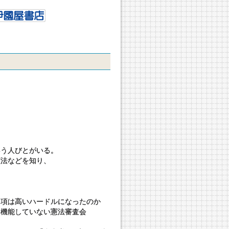
いう人びとがいる。
憲法などを知り、
）
条項は高いハードルになったのか
／機能していない憲法審査会