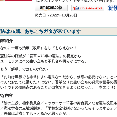
以下のオンラインサイトから購入いただけます。
発売日→2022年10月28日
憲法は75歳、あちこちガタが来ています
内容紹介
なのに一度も治療（改正）をしてもらえない！
憲法学の権威が「吾輩＝75歳の憲法」の視点から
ユーモラスにその生い立ちと不具合を明らかにする。
もう「解釈」ではしのげない
「お前は世界でも非常によい憲法なのだから、修繕の必要はない」と
そんなおだてに乗りたくはない。吾輩なりに生い立ちの背景や世界の
いくつもの修繕点のあることが自覚できるようになった。（本文より
主な内容
「陰の主役」極東委員会／マッカーサー草案の舞台裏／なぜ憲法改正
／憲法学者の支離滅裂さ／「平和安全法制がなかったらぞっとする」
／吾輩は治療してもらえるかと思ったが…