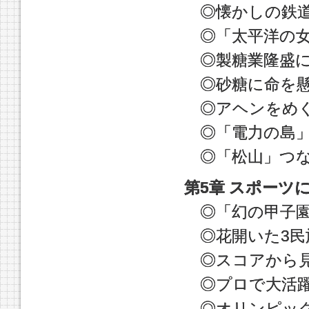
◎懐かしの鉄道
◎「太平洋の女
◎製糖業隆盛に
◎砂糖に命を懸
◎アヘンをめぐ
◎「電力の島」
◎「松山」つな
第5章 スポーツ
◎「幻の甲子園
◎花開いた3民
◎スコアから見
◎プロで大活躍
◎オリンピック