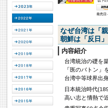
以下の
発売日→
なぜ台湾は「
朝鮮は「反日
内容紹介
台湾統治の礎を
「医のバトン」
台湾中等球界出
日本統治時代(189
高い志と情熱で