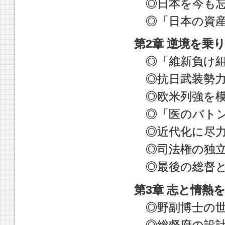
◎日本を今も忘
◎「日本の資産
第2章 逆境を乗
◎「維新負け組
◎抗日武装勢力
◎欧米列強を模
◎「医のバトン
◎近代化に尽力
◎司法権の独立
◎最後の総督と
第3章 志と情熱
◎野副博士の世
◎総督府の設計