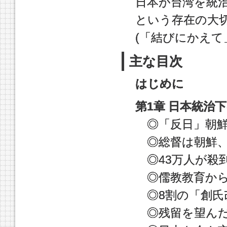
日本が台湾を統
という存在の大
(「結びにかえて
主な目次
はじめに
第1章 日本統治
◎「反日」朝鮮
◎総督は朝鮮、
◎43万人が殺
◎儒教教育から
◎8割の「創氏
◎残留を望んだ