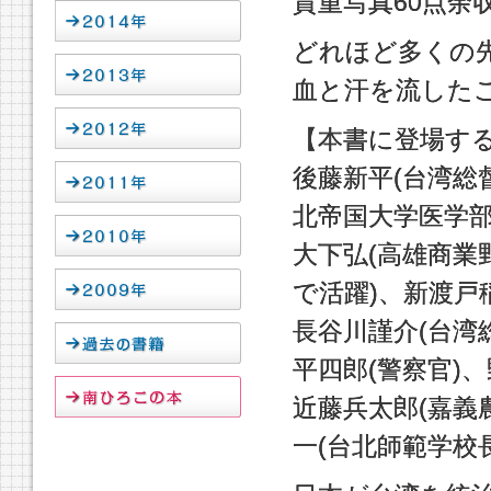
貴重写真60点余
どれほど多くの
血と汗を流した
【本書に登場す
後藤新平(台湾総
北帝国大学医学部
大下弘(高雄商
で活躍)、新渡戸
長谷川謹介(台湾
平四郎(警察官)、
近藤兵太郎(嘉義
一(台北師範学校長