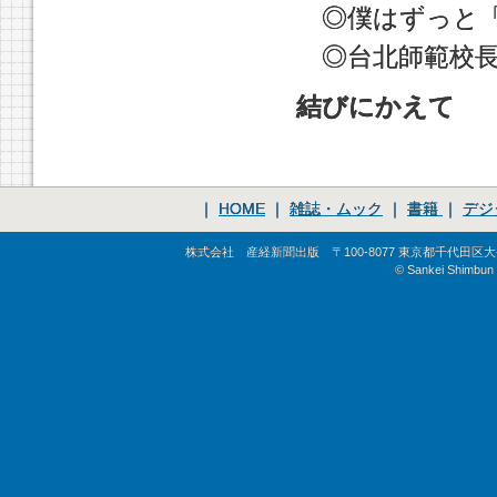
◎僕はずっと「
◎台北師範校長
結びにかえて
｜
HOME
｜
雑誌・ムック
｜
書籍
｜
デジ
株式会社 産経新聞出版 〒100-8077 東京都千代田区大手町1-
© Sankei Shimbun S