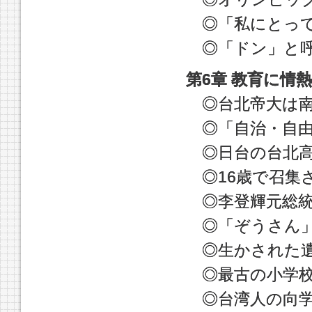
◎「私にとって
◎「ドン」と呼
第6章 教育に情
◎台北帝大は南
◎「自治・自由
◎日台の台北高
◎16歳で召集
◎李登輝元総統
◎「ぞうさん」
◎生かされた遺
◎最古の小学校
◎台湾人の向