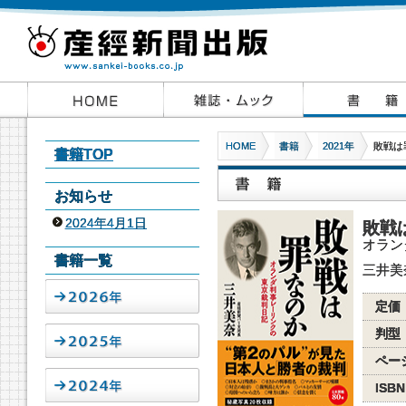
HOME
書籍
2021年
敗戦は
書籍TOP
お知らせ
2024年4月1日
敗戦
オラン
書籍一覧
三井美
定価
判型
ペー
ISBN