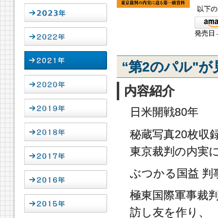
以下の
発売日→
“第2のパル"
内容紹介
日米開戦80年
秘蔵写真20枚収
東京裁判の内実
ぶつかる国益 判
極東国際軍事裁判
訪し友を作り、