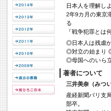
日本人を理解し
2年9カ月の東京
る
「戦争犯罪とは
◎日本人は残虐か
◎対立の始まり 
◎母国へのいら立
著者について
三井美奈（みつ
産経新聞パリ支局
部卒。