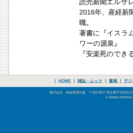
読売新聞エルサ
2016年、産経
職。
著書に『イスラ
ワーの源泉』
『安楽死のできる
｜
HOME
｜
雑誌・ムック
｜
書籍
｜
デジ
株式会社 産経新聞出版 〒100-8077 東京都千代田区大手町1-
© Sankei Shimbun S