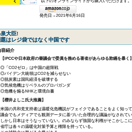
以下のオンラインサイトから購入いただけます。
発売日→2021年6月16日
泉大臣!
問題はレジ袋ではなく中国です
内容紹介
【IPCCや日本政府の審議会で委員を務める著者があらゆる欺瞞を暴く
◎「CO2ゼロ」は中国の超限戦
◎バイデン大統領はCO2を減らせない
◎脱炭素は国民経済を破壊する
◎気候危機はリベラルのプロパガンダ
◎危機を煽るNHKと環境白書
【櫻井よしこ氏大推薦】
米国の共和党支持者は温暖化危機説がフェイクであることをよく知っ
議会でもメディアでも観測データに基づいた合理的な議論がなされて
しかし日本はそうなっていない。のみならず強固な利権がそこかしこ
省庁は各々の温暖化対策予算と権限を持っている。