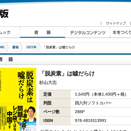
ME
書籍
2021年
「脱炭素」は噓だらけ
「脱炭素」は噓だらけ
杉山大志
定価
1,540円（本体1,400円＋税）
判型
四六判ソフトカバー
ページ数
288P
ISBN
978-4819113991