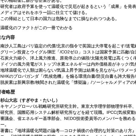
その補助金に群がる企業がある。
研究者は政府予算を使って温暖化で災厄が起きるという「成果」を発
メディアはそれをホラー話に仕立てて儲ける。
この帰結として日本の国力は危険なまでに損なわれつつある。
温暖化のファクトがこの一冊でわかる
主な内容
南沙人工島はパリ協定の代償/北京の指令で英国は大停電を起こす/送電
グリーン投資とウイグル弾圧「/CO2ゼロ」コストは国家予算に匹敵/自
石炭火力縮小、洋上風力推進、原発停止の値段/太陽光発電は高くつく/
ドイツの風力発電がストップ/水素エネルギーは内外価格差がネック/気
地球温暖化で人類は困らない/気温上昇予測は結果を見ながらパラメータ
NHKのプロパガンダ「/気候危機」を煽る環境白書/防災白書も誇大報告
脱炭素は新興宗教/検閲された温暖化「懐疑論」/ソーシャルメディアの
著者略歴
杉山大志（すぎやま・たいし）
キヤノングローバル戦略研究所研究主幹。東京大学理学部物理学科卒
研究所、国際応用システム解析研究所などを経て現職。IPCC(気候変
審議会、省エネルギー基準部会、NEDO技術委員等のメンバーを務め
ー。
著書に『地球温暖化問題の論考―コロナ禍後の合理的な対策のあり方