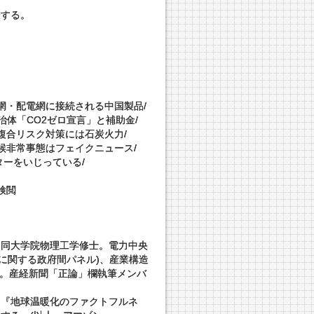
表する。
網・配電網に接続される中国製品/
治体「CO2ゼロ宣言」と補助金/
複合リスク対策には石炭火力/
候非常事態はフェイクニュース/
ーをいじっている/
/
検閲
、同大学院物理工学修士。電力中央
動に関する政府間パネル)、産業構造
る。産経新聞「正論」欄執筆メンバ
』『地球温暖化のファクトフルネ