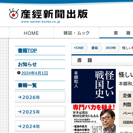
HOME
書籍
2019年
怪しい
書籍TOP
お知らせ
2024年4月1日
怪し
本郷和
書籍一覧
定価
判型
ペー
ISBN