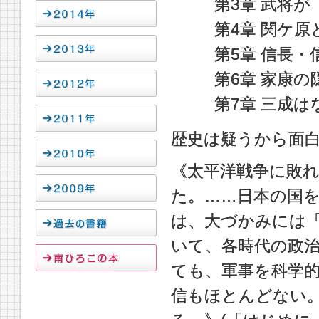
第3章 武将
第4章 関ケ
第5章 信長
第6章 家康
第7章 三成
歴史は疑うから面
《太平洋戦争に敗
た。……日本の国
は、大づかみには
いて、各時代の政
ても、軍事を科学
信もほとんどない