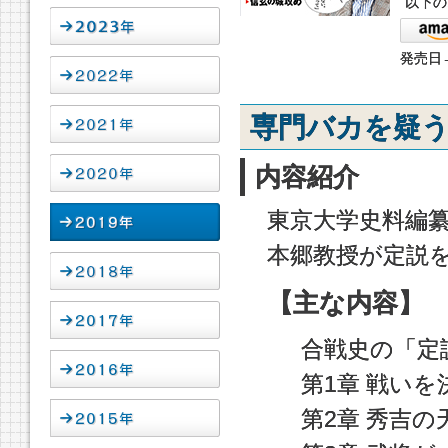
以下の
発売日→
専門バカを疑う
内容紹介
東京大学史料編
本郷教授が定説
【主な内容】
合戦史の「定
第1章 戦い
第2章 秀吉