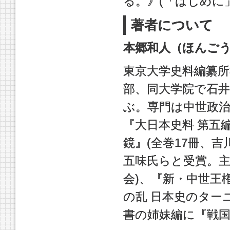
る。》(「はじめに
著者について
本郷和人（ほんご
東京大学史料編纂所
部、同大学院で石
ぶ。専門は中世政治
『大日本史料 第五編
鏡』(全巻17冊、吉
五味氏らと受賞。主
会)、『新・中世王
の乱 日本史のター
書の姉妹編に『戦国