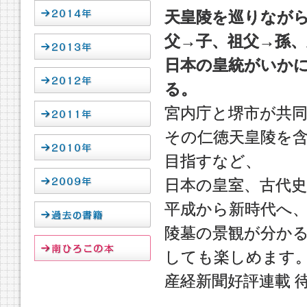
天皇陵を巡りなが
父→子、祖父→孫、
日本の皇統がいか
る。
宮内庁と堺市が共
その仁徳天皇陵を
目指すなど、
日本の皇室、古代
平成から新時代へ
陵墓の景観が分かる
しても楽しめます
産経新聞好評連載 