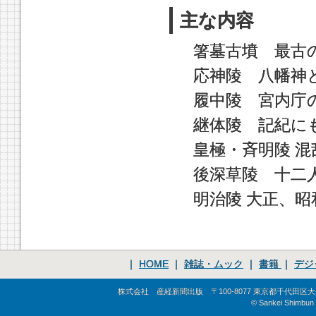
主な内容
箸墓古墳 最古
応神陵 八幡神
履中陵 宮内庁
継体陵 記紀に
皇極・斉明陵 
後深草陵 十二
明治陵 大正、
｜
HOME
｜
雑誌・ムック
｜
書籍
｜
デジ
株式会社 産経新聞出版 〒100-8077 東京都千代田区大手町1-
© Sankei Shimbun S