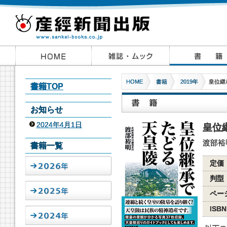
HOME
書籍
2019年
皇位継
書籍TOP
お知らせ
2024年4月1日
皇位
渡部裕
書籍一覧
定価
判型
ペー
ISBN