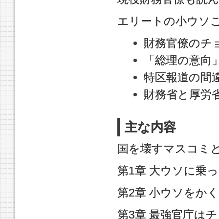
エリートの小ウソ
財務官僚のチ
「総理の意向
特区報道の間
財務省と厚労
主な内容
国を壊すマスコミ
第1章 大ウソに乗
第2章 小ウソをか
第3章 最強官庁は