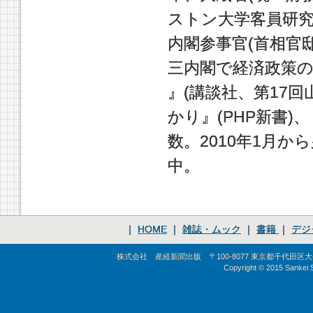
ストン大学客員研究
内閣参事官(首相官
三内閣で経済政策の
』(講談社、第17
かり』(PHP新書)
数。2010年1月
中。
｜
HOME
｜
雑誌・ムック
｜
書籍
｜
デジ
株式会社 産経新聞出版 〒100-8077 東京都千代田区大手町1-
Copyright © 2015 Sankei Sh