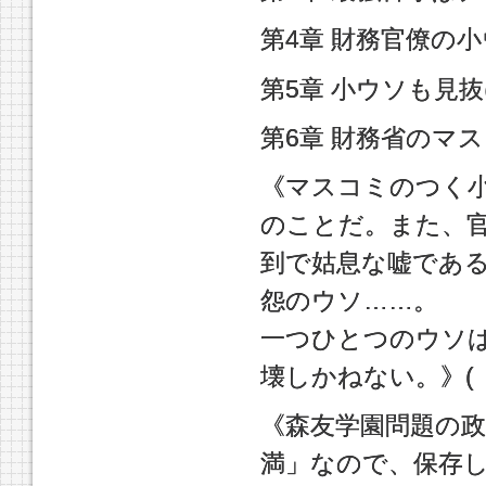
第4章 財務官僚の
第5章 小ウソも見
第6章 財務省のマ
《マスコミのつく
のことだ。また、
到で姑息な嘘であ
怨のウソ……。
一つひとつのウソ
壊しかねない。》(
《森友学園問題の政
満」なので、保存