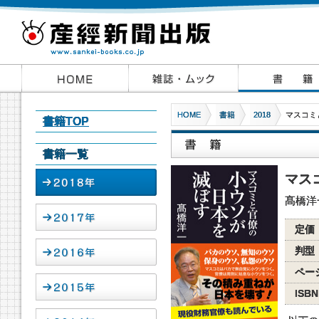
HOME
書籍
2018
マスコミ
書籍TOP
書籍一覧
マス
髙橋洋
定価
判型
ペー
ISBN