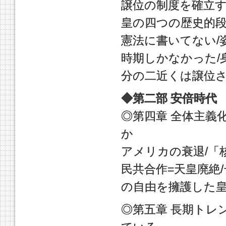
譲位の制度を確立す
皇の四つの歴史的段
憲法に書いてない/
時期しかなかった/
分の二近くは譲位
◆第二部 安倍時代
◎第四章 全体主義
か
アメリカの衰退/「
民共合作=天皇廃絶
の自由を擁護した皇
◎第五章 長期トレ