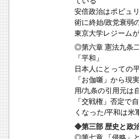
ている
安倍政治はポピュリ
術に終始/政党衰弱
東京大学レジーム
◎第六章 憲法九条
「平和」
日本人にとっての平
「お伽噺」から現実
用/九条の引用元は
「交戦権」否定で自
くなった/平和は米
◆第三部 歴史と政
◎第七章 「侵略」