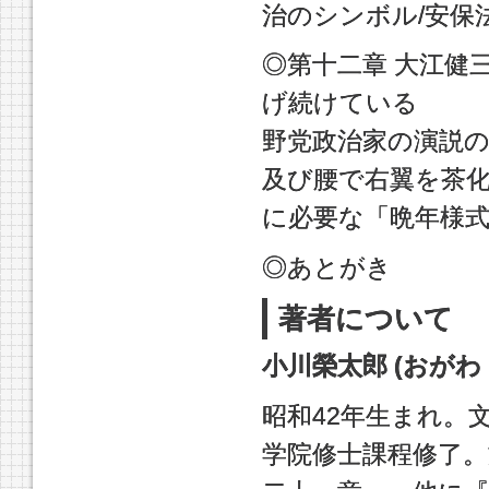
治のシンボル/安保
◎第十二章 大江健
げ続けている
野党政治家の演説の
及び腰で右翼を茶化
に必要な「晩年様
◎あとがき
著者について
小川榮太郎 (おがわ
昭和42年生まれ。
学院修士課程修了