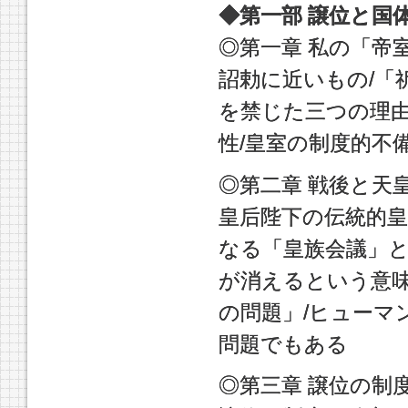
◆第一部 譲位と国
◎第一章 私の「帝
詔勅に近いもの/「
を禁じた三つの理由
性/皇室の制度的不
◎第二章 戦後と天
皇后陛下の伝統的皇
なる「皇族会議」と
が消えるという意味
の問題」/ヒューマ
問題でもある
◎第三章 譲位の制