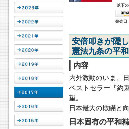
以下の
発売日→
安倍叩きが隠
憲法九条の平
内容
内外激動のいま、
ベストセラー『約
望。
日本最大の欺瞞と
日本固有の平和