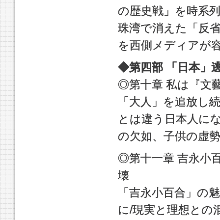
の歴史戦」を時系列
珠湾で消えた「反省
を西側メディアが容
◆第四部 「日本」
◎第十章 私は『文
「大人」を追放し続
とは違う日本人にな
の欠如、子供の虚勢
◎第十一章 吉永小
壊
「吉永小百合」の魅
に/現実と理想との