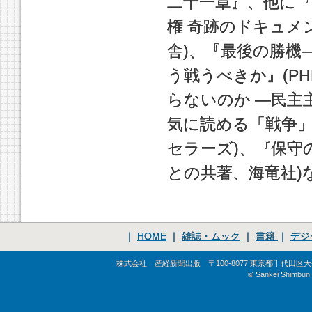
二十一章』、他に『
権 奇跡のドキュメ
舎)、『最後の勝機
う戦うべきか』(P
らないのか ―民主
気に読める「戦争」の
セラーズ)、『保守
との共著、海竜社)
｜
HOME
｜
雑誌・ムック
｜
書籍
｜
デジ
株式会社 産経新聞出版 〒100-8077 東京都千代田区大手町1-
© Sankei Shimbun S