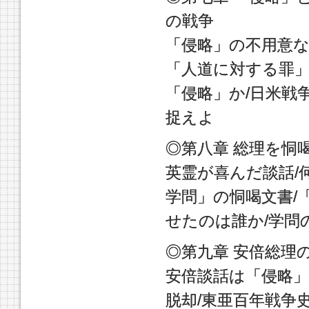
の戦争
「侵略」の不用意な
「人道に対する罪」
「侵略」か/日米戦
捉えよ
◎第八章 総理を恫
英霊が喜んだ談話/
学問」の恫喝文書/
せたのは誰か/学問
◎第九章 安倍総理
安倍談話は「侵略」
脱却/東亜百年戦争