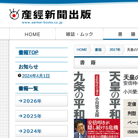
HOME
書籍
2017年
天皇の
書籍TOP
お知らせ
2024年4月1日
天皇
安倍時
書籍一覧
小川榮
定価
判型
ペー
ISBN