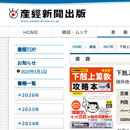
HOME
書籍
2017年
下剋上算
書籍TOP
お知らせ
2024年4月1日
下剋上
桜井信
書籍一覧
定価
判型
ペー
ISBN