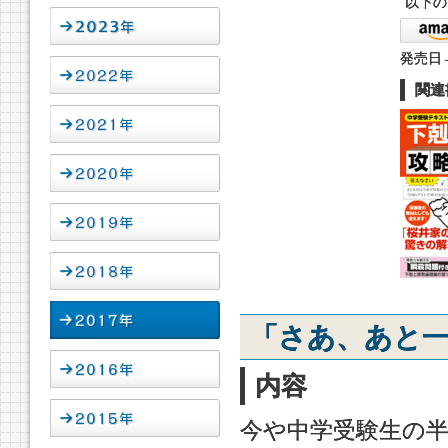
以下の
発売日→
関連
「さあ、あと一
内容
今や中学受験生の