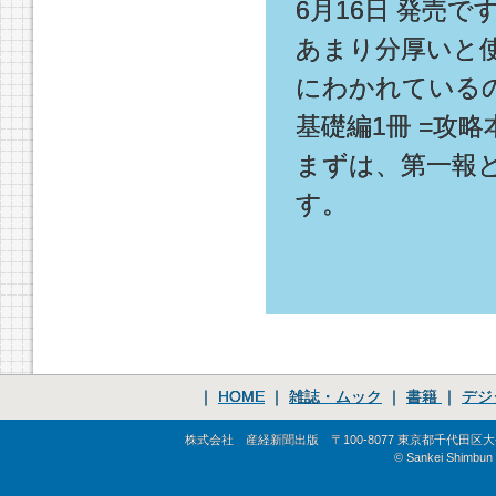
6月16日 発売です
あまり分厚いと
にわかれている
基礎編1冊 =攻
まずは、第一報
す。
｜
HOME
｜
雑誌・ムック
｜
書籍
｜
デジ
株式会社 産経新聞出版 〒100-8077 東京都千代田区大手町1-
© Sankei Shimbun S