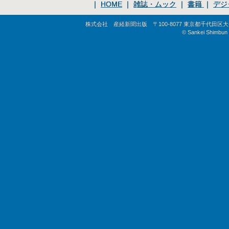
｜
HOME
｜
雑誌・ムック
｜
書籍
｜
デジ
株式会社 産経新聞出版 〒100-8077 東京都千代田区大手町1-
© Sankei Shimbun S