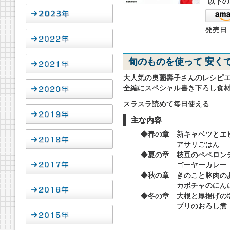
以下の
発売日→
旬のものを使って 安くて
大人気の奥薗壽子さんのレシピ
全編にスペシャル書き下ろし食
スラスラ読めて毎日使える
主な内容
◆春の章 新キャベツとエ
アサリごはん
◆夏の章 枝豆のペペロン
ゴーヤーカレー
◆秋の章 きのこと豚肉の
カボチャのにんにく
◆冬の章 大根と厚揚げの
ブリのおろし煮
など全8