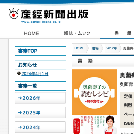
HOME
書籍
2012年
奥薗壽
書籍TOP
お知らせ
2024年4月1日
奥薗
奥薗壽
書籍一覧
定価
判型
ペー
ISBN