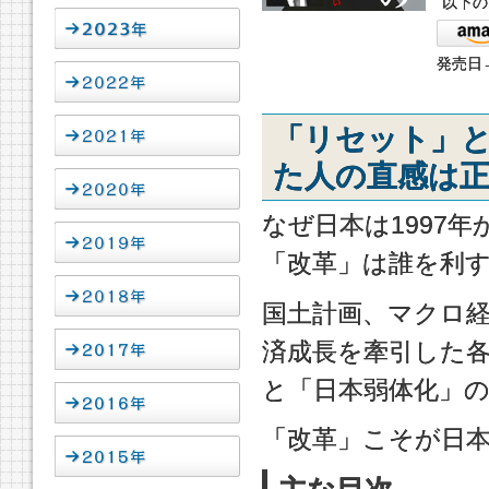
以下の
発売日→
「リセット」
た人の直感は
なぜ日本は1997
「改革」は誰を利
国土計画、マクロ
済成長を牽引した
と「日本弱体化」
「改革」こそが日