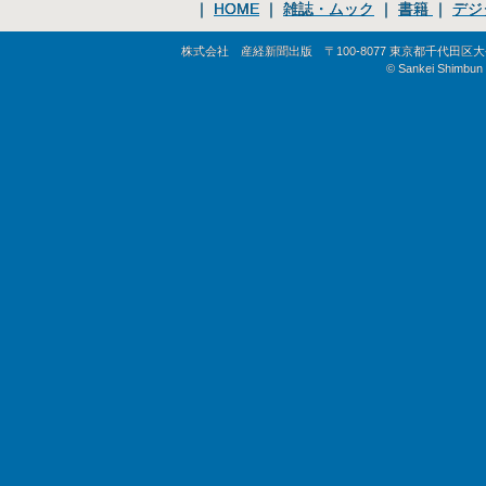
｜
HOME
｜
雑誌・ムック
｜
書籍
｜
デジ
株式会社 産経新聞出版 〒100-8077 東京都千代田区大手町1-
© Sankei Shimbun S