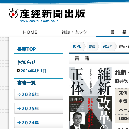
HOME
書籍
2012年
維新・
書籍TOP
お知らせ
2024年4月1日
維新
藤井聡
書籍一覧
定価
判型
ペー
ISBN