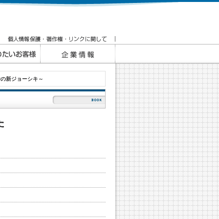
計の新ジョーシキ～
た