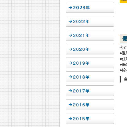
今
●
●
●保
●