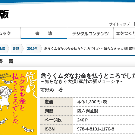
ME
書籍
2012年
危うくムダなお金を払うところでした～知らなきゃ大損! 家
危うくムダなお金を払うところでし
～知らなきゃ大損! 家計の新ジョーシキ～
前野彩 著
定価
本体1,300円+税
判型
四六判並製
ページ数
240Ｐ
ISBN
978-4-8191-1176-8