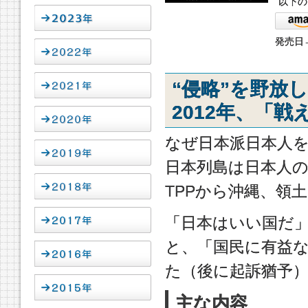
以下の
発売日→
“侵略”を野放
2012年、「
なぜ日本派日本人
日本列島は日本人
TPPから沖縄、領
「日本はいい国だ
と、「国民に有益
た（後に起訴猶予
主な内容