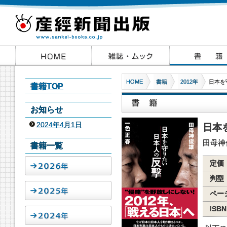
HOME
書籍
2012年
日本を
書籍TOP
お知らせ
2024年4月1日
日本
田母神
書籍一覧
定価
判型
ペー
ISBN