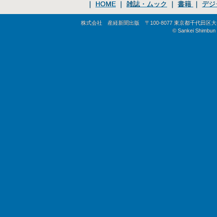
｜
HOME
｜
雑誌・ムック
｜
書籍
｜
デジ
株式会社 産経新聞出版 〒100-8077 東京都千代田区大手町1-
© Sankei Shimbun S