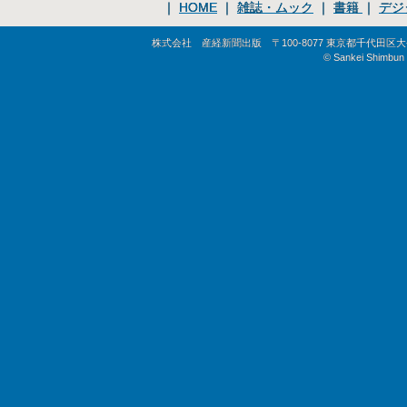
｜
HOME
｜
雑誌・ムック
｜
書籍
｜
デジ
株式会社 産経新聞出版 〒100-8077 東京都千代田区大手町1-
© Sankei Shimbun S