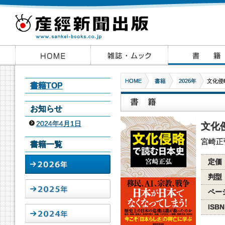
HOME
書籍
2026年
文化侵
書籍TOP
お知らせ
2024年4月1日
文化
宮崎正
書籍一覧
定価
判型
ペー
ISBN