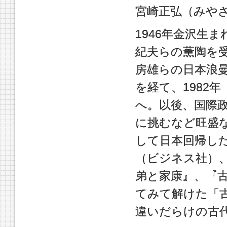
宮崎正弘（みや
1946年金沢生
紀夫らの薫陶を
房雄らの日本浪
を経て、1982
へ。以後、国際
に挑むなど旺盛
して日本回帰し
（ビジネス社）
弟と家康』、『
てみて解けた「
違いだらけの古